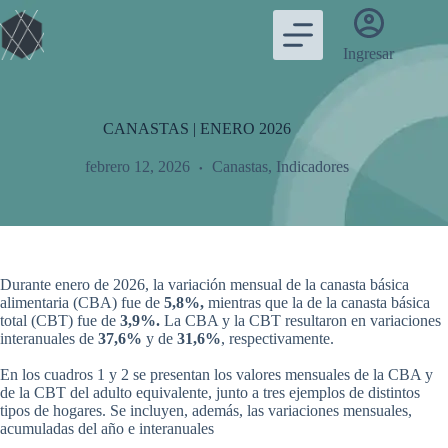
Saltar
al
contenido
Ingresar
CANASTAS | ENERO 2026
febrero 12, 2026
Canastas
,
Indicadores
Durante enero de 2026, la variación mensual de la canasta básica
alimentaria (CBA) fue de
5,8%,
mientras que la de la canasta básica
total (CBT) fue de
3,9%.
La CBA y la CBT resultaron en variaciones
interanuales de
37,6%
y de
31,6%
, respectivamente.
En los cuadros 1 y 2 se presentan los valores mensuales de la CBA y
de la CBT del adulto equivalente, junto a tres ejemplos de distintos
tipos de hogares. Se incluyen, además, las variaciones mensuales,
acumuladas del año e interanuales