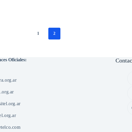
1
2
ces Oficiales:
Contac
ra.org.ar
l.org.ar
itel.org.ar
el.org.ar
etelco.com