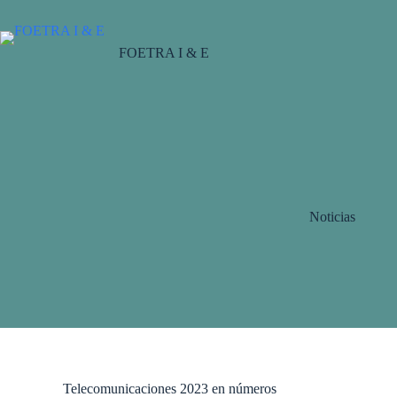
Saltar
al
contenido
FOETRA I & E
Noticias
Telecomunicaciones 2023 en números