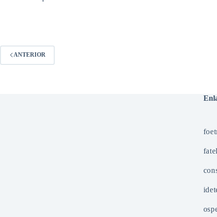
ANTERIOR
Enla
foet
fate
cons
idet
osp