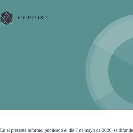
Saltar
al
contenido
FOETRA I & E
En el presente informe, publicado el día 7 de mayo de 2026, se difunden